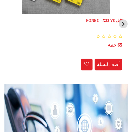
كابل FONEG - X22 V8
...
65 جنية
أضف للسلة