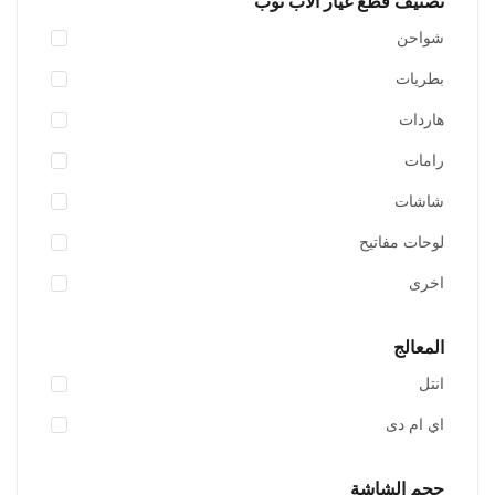
تصنيف قطع غيار الاب توب
شواحن
بطريات
هاردات
رامات
شاشات
لوحات مفاتيح
أضف للسلة
اخرى
اضافة الى المفضلة
المعالج
انتل
اي ام دى
حجم الشاشة