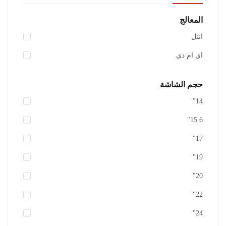
المعالج
انتل
اي ام دى
حجم الشاشة
14"
لا يوجد كمية بالمخزن
15.6"
اضافة الى المفضلة
17"
19"
20"
22"
24"