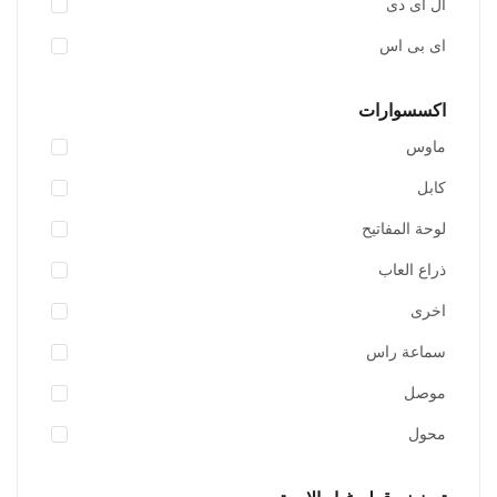
ال اى دى
اى بى اس
اكسسوارات
ماوس
كابل
لوحة المفاتيح
أضف للسلة
ذراع العاب
اخرى
اضافة الى المفضلة
سماعة راس
موصل
محول