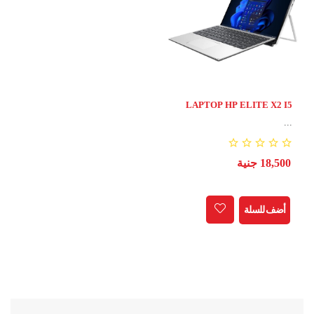
LAPTOP HP ELITE X2 I5
TH11 /RAM16/HDD256
...
18,500 جنية
أضف للسلة