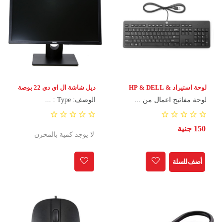
لوحة استيراد HP & DELL &
ديل شاشة ال اي دي 22 بوصة
MIX
لوحة مفاتيح اعمال من ...
الوصف: Type : ...
150 جنية
لا يوجد كمية بالمخزن
أضف للسلة