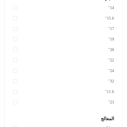
14"
15.6"
17"
19"
20"
22"
24"
أضف للسلة
32"
اضافة الى المفضلة
11.6"
23"
المعالج