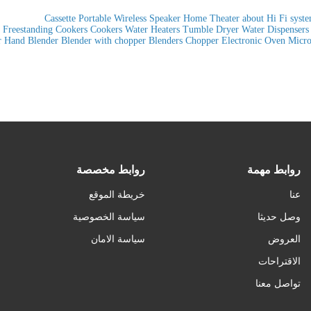
Cassette
Portable Wireless Speaker
Home Theater
about
Hi Fi syst
Freestanding Cookers
Cookers
Water Heaters
Tumble Dryer
Water Dispensers
r
Hand Blender
Blender with chopper
Blenders
Chopper
Electronic Oven
Micr
روابط مهمة
روابط مخصصة
عنا
خريطة الموقع
وصل حديثا
سياسة الخصوصية
العروض
سياسة الامان
الاقتراحات
تواصل معنا