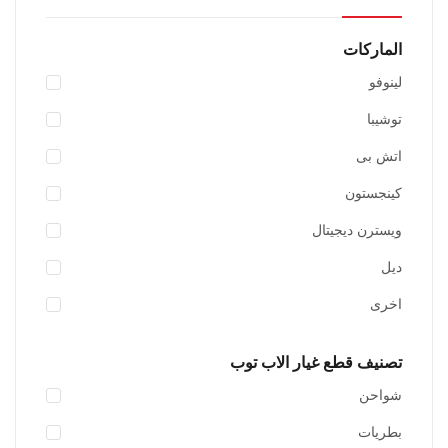
الماركات
لينوفو
توشيبا
اتش بى
أضف للسلة
كينجستون
اضافة الى المفضلة
ويسترن ديجيتال
ديل
اخرى
تصنيف قطع غيار الاب توب
شواحن
بطريات