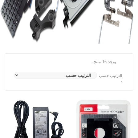
يوجد 16 منتج.
الترتيب حسب
: