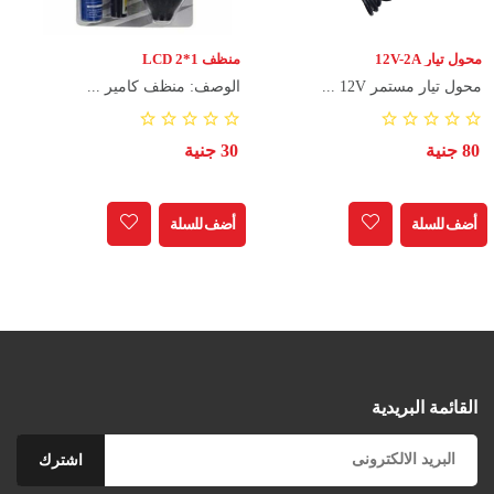
محول تيار 12V-2A
منظف LCD 2*1
محول تيار مستمر 12V ...
الوصف: منظف كامير ...
80 جنية
30 جنية
أضف للسلة
أضف للسلة
القائمة البريدية