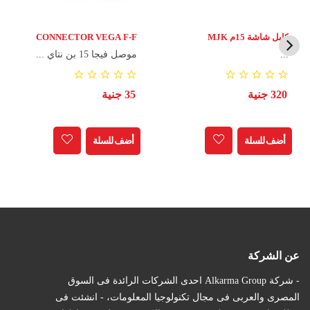
كابل شاشة 15م MJK
CONNECTOR VEGA F-F
...
موصل فيجا 15 بن نتاي ...
320 جنية
35 جنية
أضف للسلة
أضف للسلة
عن الشركة
- شركة Alkarma Group احدى الشركات الرائدة فى السوق
المصرى والعربى فى مجال تكنولوجيا المعلومات، - انشئت فى