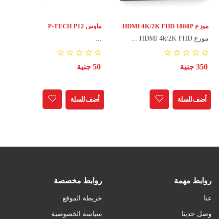
موزع HDMI 4K/2K FHD 1080P
ماوس P-TECH P12
فيديو اتش دي سي بي اتش دي ام
موزع HDMI 4k/2K FHD ...
...
اي محول 1X2 مقسم 1 في 2 عرض
مضخم صوت لاجهزة HDTV DVD
PS3 PS4
350 جنية
50 جنية
أضف للسلة
أضف للسلة
روابط مهمة
روابط مخصصة
عنا
خريطة الموقع
وصل حديثا
سياسة الخصوصية